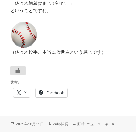
佐々木朗希はまじで神だ。」
ということですね。
（佐々木投手、本当に救世主という感じです）
共有:
X
Facebook
投
作
カ
タ
2025年10月11日
Zuka隊長
野球
,
ニュース
Hi
稿
成
テ
グ
日:
者
ゴ