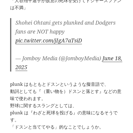
「大谷翔平選手が故意の死球を受けてドジャースファン
は不満」
Shohei Ohtani gets plunked and Dodgers
fans are NOT happy
pic.twitter.com/jIgA7aTsiD
— Jomboy Media (@JomboyMedia)
June 18,
2025
plunk はもともとドスンというような擬音語で、
動詞としても『（重い物を）ドスンと落とす』などの意
味で使われます。
野球に関するスラングとしては、
plunk は『わざと死球を投げる』の意味になるそうで
す。
「ドスンと当ててやる」的なことでしょうか。