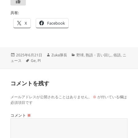
共有:
X
Facebook
投
作
カ
2025年6月21日
Zuka隊長
野球
,
熟語・言い回し
,
俗語
,
ニ
稿
タ
成
テ
ュース
Ge
,
Pl
日:
グ
者
ゴ
リ
ー
コメントを残す
メールアドレスが公開されることはありません。
※
が付いている欄は
必須項目です
コメント
※