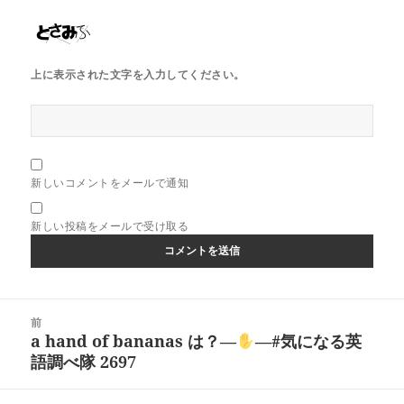
上に表示された文字を入力してください。
新しいコメントをメールで通知
新しい投稿をメールで受け取る
投
前
稿
a hand of bananas は？―
―#気になる英
前
ナ
語調べ隊 2697
の
ビ
投
ゲ