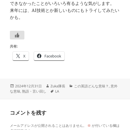
できなかったことがいろいろ有るような気がします。
来年には、AI技術とか新しいものにもトライしてみたい
かも。
共有:
X
Facebook
投
作
カ
2024年12月31日
Zuka隊長
この英語どんな意味？
,
意外
稿
成
タ
テ
な意味
,
熟語・言い回し
LA
日:
者
グ
ゴ
リ
ー
コメントを残す
メールアドレスが公開されることはありません。
※
が付いている欄は