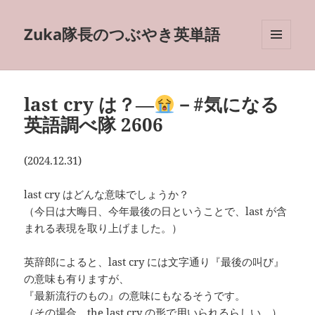
Zuka隊長のつぶやき英単語
メニュ
ーとウ
ィジェ
ット
last cry は？―
－#気になる
英語調べ隊 2606
(2024.12.31)
last cry はどんな意味でしょうか？
（今日は大晦日、今年最後の日ということで、last が含
まれる表現を取り上げました。）
英辞郎によると、last cry には文字通り『最後の叫び』
の意味も有りますが、
『最新流行のもの』の意味にもなるそうです。
（その場合、the last cry の形で用いられるらしい。）