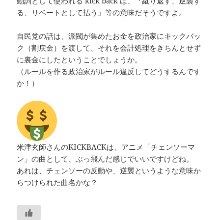
動詞として使われる kick back は、『蹴り返す、逆襲す
る、リベートとして払う』等の意味だそうですよ。
自民党の話は、派閥が集めたお金を政治家にキックバッ
ク（割戻金）を渡して、それを会計処理をきちんとせず
に裏金にしたということでしょうか。
（ルールを作る政治家がルール違反してどうするんです
か！）
米津玄師さんのKICKBACKは、アニメ「チェンソーマ
ン」の曲として、ぶっ飛んだ感じでいいですけどね。
あれは、チェンソーの反動や、逆襲というような意味か
らつけられた曲名かな？