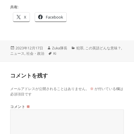
共有:
X
Facebook
投
作
カ
2023年12月17日
Zuka隊長
犯罪
,
この英語どんな意味？
,
稿
成
タ
テ
ニュース
,
社会・政治
Ki
日:
者
グ
ゴ
リ
ー
コメントを残す
メールアドレスが公開されることはありません。
※
が付いている欄は
必須項目です
コメント
※