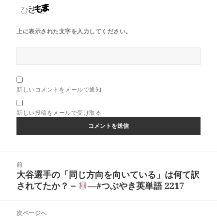
上に表示された文字を入力してください。
新しいコメントをメールで通知
新しい投稿をメールで受け取る
投
前
稿
大谷選手の「同じ方向を向いている」は何て訳
前
ナ
されてたか？－
―#つぶやき英単語 2217
の
ビ
投
ゲ
稿:
次ページへ
ー