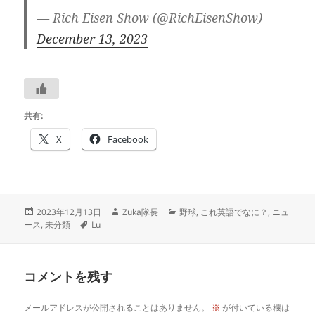
— Rich Eisen Show (@RichEisenShow)
December 13, 2023
共有:
X
Facebook
投
作
カ
2023年12月13日
Zuka隊長
野球
,
これ英語でなに？
,
ニュ
稿
タ
成
テ
ース
,
未分類
Lu
日:
グ
者
ゴ
リ
ー
コメントを残す
メールアドレスが公開されることはありません。
※
が付いている欄は