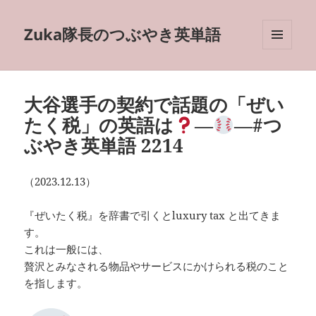
Zuka隊長のつぶやき英単語
メニュ
ーとウ
ィジェ
ット
大谷選手の契約で話題の「ぜい
たく税」の英語は
―
―#つ
ぶやき英単語 2214
（2023.12.13）
『ぜいたく税』を辞書で引くとluxury tax と出てきま
す。
これは一般には、
贅沢とみなされる物品やサービスにかけられる税のこと
を指します。