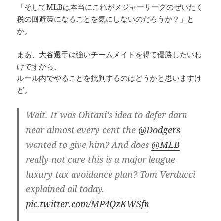
「そしてMLBは本当にこれがメジャーリーグのぜいたく
税の回避策になることを気にしないのだろうか？」と
か。
まあ、大谷選手は強いチームメイトを得て優勝したいわ
けですから、
ルール内でやることを批判するのはどうかと思いますけ
ど。
Wait. It was Ohtani’s idea to defer darn
near almost every cent the
@Dodgers
wanted to give him? And does
@MLB
really not care this is a major league
luxury tax avoidance plan? Tom Verducci
explained all today.
pic.twitter.com/MP4QzKWSfn