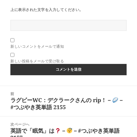
上に表示された文字を入力してください。
新しいコメントをメールで通知
新しい投稿をメールで受け取る
投
前
稿
ラグビーWC：デクラークさんの rip ! －
－
前
ナ
#つぶやき英単語 2155
の
ビ
投
ゲ
稿:
次ページへ
ー
英語で「眠気」は
－
－#つぶやき英単語
次
シ