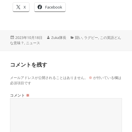
X
Facebook
投
作
カ
2023年10月18日
Zuka隊長
闘い
,
ラグビー
,
この英語どん
稿
成
テ
な意味？
,
ニュース
日:
者
ゴ
リ
ー
コメントを残す
メールアドレスが公開されることはありません。
※
が付いている欄は
必須項目です
コメント
※