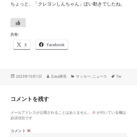
ちょっと、「クレヨンしんちゃん」ぽい動きでしたね。
共有:
X
Facebook
投
作
カ
タ
2023年10月1日
Zuka隊長
サッカー
,
ニュース
Tw
稿
成
テ
グ
日:
者
ゴ
リ
コメントを残す
ー
メールアドレスが公開されることはありません。
※
が付いている欄は
必須項目です
コメント
※