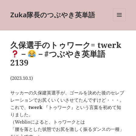
Zuka隊長のつぶやき英単語
メニュ
ーとウ
ィジェ
ット
久保選手のトゥワーク= twerk
－
－#つぶやき英単語
2139
(2023.10.1)
サッカーの久保建英選手が、ゴールを決めた後のセレブ
レーションでお尻くいくいさせてたんですけど・・・。
これで、
twerk
『トゥワーク』という言葉を初めて知
りました。
（Weblioによると、トゥワークとは
「腰を落とした状態でお尻を激しく振るダンスの一種」