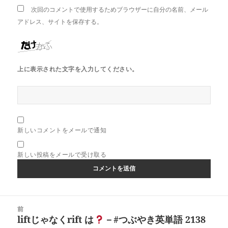
次回のコメントで使用するためブラウザーに自分の名前、メール
アドレス、サイトを保存する。
上に表示された文字を入力してください。
新しいコメントをメールで通知
新しい投稿をメールで受け取る
投
前
稿
liftじゃなくrift は
－#つぶやき英単語 2138
前
ナ