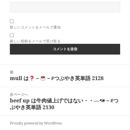
新しいコメントをメールで通知
新しい投稿をメールで受け取る
投
前
稿
mull は
－
－#つぶやき英単語 2128
前
ナ
の
ビ
投
次ページへ
ゲ
稿:
beef up は牛肉値上げではない・・―
－#つ
次
ー
ぶやき英単語 2130
の
シ
投
ョ
稿:
ン
Proudly powered by WordPress