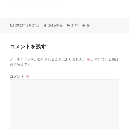
投
作
カ
タ
2023年9月21日
Zuka隊長
野球
In
稿
成
テ
グ
日:
者
ゴ
リ
コメントを残す
ー
メールアドレスが公開されることはありません。
※
が付いている欄は
必須項目です
コメント
※