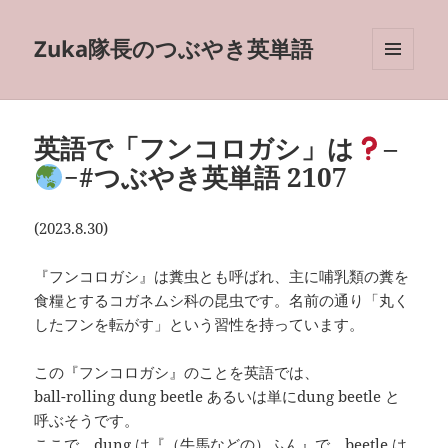
Zuka隊長のつぶやき英単語
メニュ
ーとウ
ィジェ
ット
英語で「フンコロガシ」は
–
−#つぶやき英単語 2107
(2023.8.30)
『フンコロガシ』は糞虫とも呼ばれ、主に哺乳類の糞を
食糧とするコガネムシ科の昆虫です。名前の通り「丸く
したフンを転がす」という習性を持っています。
この『フンコロガシ』のことを英語では、
ball-rolling dung beetle あるいは単にdung beetle と
呼ぶそうです。
ここで、dung は『（牛馬などの）ふん』で、beetle は