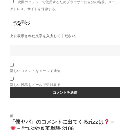
次回のコメントで使用するためブラウザーに自分の名前、メール
アドレス、サイトを保存する。
上に表示された文字を入力してください。
新しいコメントをメールで通知
新しい投稿をメールで受け取る
投
前
稿
「僕ヤバ」のコメントに出てくるrizzは
－
前
ナ
－#つぶやき英単語 2106
の