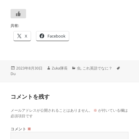
共有:
X
Facebook
投
作
カ
タ
2023年8月30日
Zuka隊長
虫
,
これ英語でなに？
稿
成
テ
グ
Du
日:
者
ゴ
リ
ー
コメントを残す
メールアドレスが公開されることはありません。
※
が付いている欄は
必須項目です
コメント
※