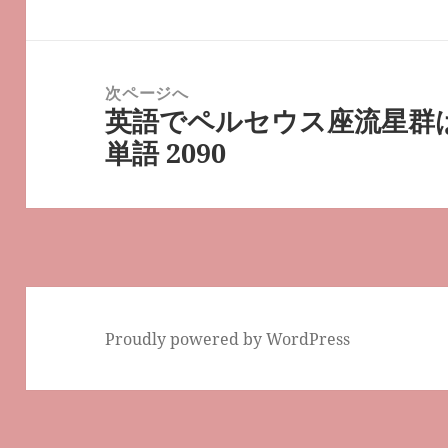
ビ
の
ゲ
投
ー
稿:
次ページへ
シ
英語でペルセウス座流星群
次
ョ
単語 2090
の
ン
投
稿:
Proudly powered by WordPress