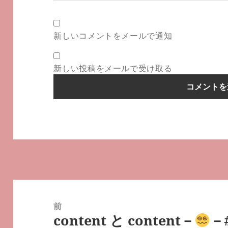
新しいコメントをメールで通知
新しい投稿をメールで受け取る
投
稿
前
content と content－
－
ナ
前