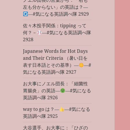
ノエル団長の言葉から：「右も
左も分からない」の英語は？―
―#気になる英語調べ隊 2929
佐々木投手関係：tipping って
何？－
―#気になる英語調べ隊
2928
Japanese Words for Hot Days
and Their Criteria （暑い日を
表す日本語とその基準）―
―#
気になる英語調べ隊 2927
お大事にノエル団長：「細菌性
胃腸炎」の英語―
―#気になる
英語調べ隊 2926
way to go は？―
―#気になる
英語調べ隊 2925
大谷選手、お大事に：「ひざの