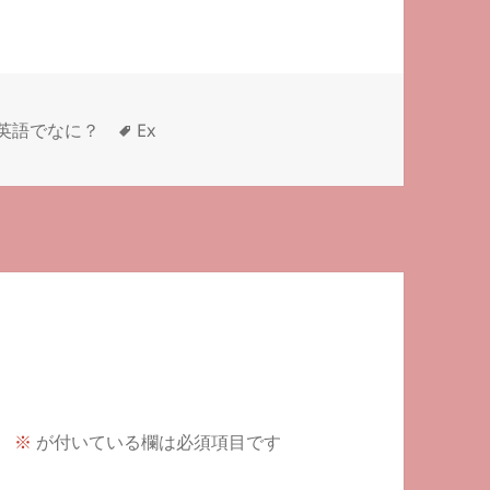
タ
英語でなに？
Ex
グ
。
※
が付いている欄は必須項目です