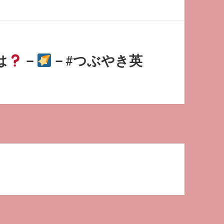
は
－
－#つぶやき英