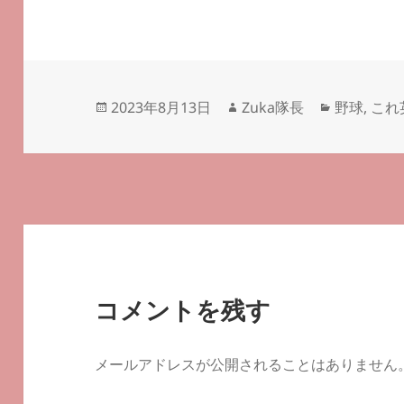
投
作
カ
2023年8月13日
Zuka隊長
野球
,
これ
稿
成
テ
日:
者
ゴ
リ
ー
コメントを残す
メールアドレスが公開されることはありません