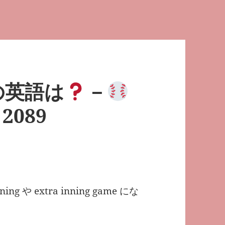
の英語は
－
089
 や extra inning game にな