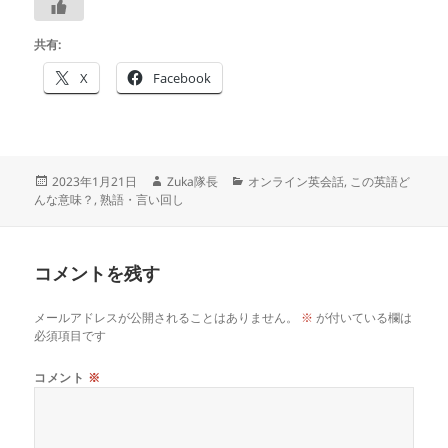
共有:
X
Facebook
投
作
カ
2023年1月21日
Zuka隊長
オンライン英会話
,
この英語ど
稿
成
テ
んな意味？
,
熟語・言い回し
日:
者
ゴ
リ
ー
コメントを残す
メールアドレスが公開されることはありません。
※
が付いている欄は
必須項目です
コメント
※