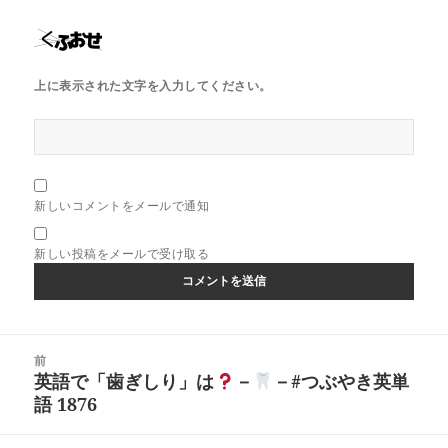
上に表示された文字を入力してください。
新しいコメントをメールで通知
新しい投稿をメールで受け取る
投
前
稿
英語で「歯ぎしり」は
－
－#つぶやき英単
前
ナ
語 1876
の
ビ
投
ゲ