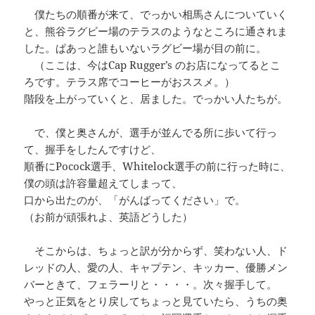
僕たちの順番が来て、でっかい相馬さんについていく
と、熊谷ラグビー場のテラスのようなところに通されま
した。ぱあっと誰もいないラグビー場が目の前に。
（ここは、今はCap Rugger’s のお店になってるとこ
ろです。テラス席でコーヒーがおススメ。）
階段を上がっていくと、居ました。でっかい人たちが。
で、僕と奥さんが、選手が並んでる所に歩いて行っ
て、握手をしたんですけど、
順番にPocock選手、Whitelock選手の前に行った時に、
僕の頭は許容量超えてしまって、
口から出たのが、「がんばってください」で。
（お前が頑張れよ、英語どうした）
そこからは、ちょっと訳が分からず、笑わない人、ド
レッドの人、愛の人、キャプテン、キッカー、優勝メン
バーときて、フェラーリと・・・・。次々握手して。
やっと正気をとり戻してちょっと見ていたら、うちの奥