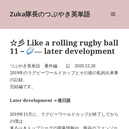
Zuka隊長のつぶやき英単語
メニュ
ーとウ
ィジェ
ット
☆彡 Like a rolling rugby ball
11－
― later development
つぶやき英単語 番外編 記 2020.12.28
2019年のラグビーワールドカップとその後の私的出来事
の記録、
完結編です。
Later development ＝後日談
2019年11月に、ラグビーワールドカップが終了してから
の僕は
来るべきトップリーグの開幕情報や、熊谷のファンゾー