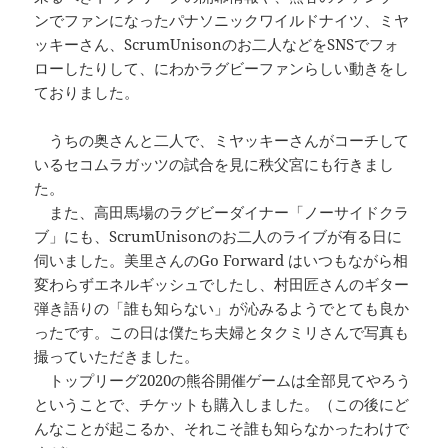
ンでファンになったパナソニックワイルドナイツ、ミヤ
ッキーさん、ScrumUnisonのお二人などをSNSでフォ
ローしたりして、にわかラグビーファンらしい動きをし
ておりました。
うちの奥さんと二人で、ミヤッキーさんがコーチして
いるセコムラガッツの試合を見に秩父宮にも行きまし
た。
また、高田馬場のラグビーダイナー「ノーサイドクラ
ブ」にも、ScrumUnisonのお二人のライブが有る日に
伺いました。美里さんのGo Forward はいつもながら相
変わらずエネルギッシュでしたし、村田匠さんのギター
弾き語りの「誰も知らない」が沁みるようでとても良か
ったです。この日は僕たち夫婦とタクミリさんで写真も
撮っていただきました。
トップリーグ2020の熊谷開催ゲームは全部見てやろう
ということで、チケットも購入しました。（この後にど
んなことが起こるか、それこそ誰も知らなかったわけで