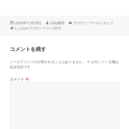
投
作
カ
2020年12月28日
Zuka隊長
ラグビー
,
ワールドカップ
稿
タ
成
テ
L
,
にわかラグビーファン2019
日:
グ
者
ゴ
リ
ー
コメントを残す
メールアドレスが公開されることはありません。
※
が付いている欄は
必須項目です
コメント
※