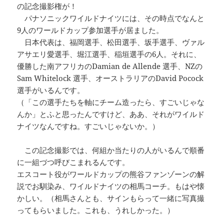
の記念撮影権が！
パナソニックワイルドナイツには、その時点でなんと
9人のワールドカップ参加選手が居ました。
日本代表は、福岡選手、松田選手、坂手選手、ヴァル
アサエリ愛選手、堀江選手、稲垣選手の6人。それに、
優勝した南アフリカのDamian de Allende 選手、NZの
Sam Whitelock 選手、オーストラリアのDavid Pocock
選手がいるんです。
（「この選手たちを軸にチーム造ったら、すごいじゃな
んか」とふと思ったんですけど、ああ、それがワイルド
ナイツなんですね。すごいじゃないか。）
この記念撮影では、何組か当たりの人がいるんで順番
に一組づつ呼びこまれるんです。
エスコート役がワールドカップの熊谷ファンゾーンの解
説でお馴染み、ワイルドナイツの相馬コーチ。もはや懐
かしい。（相馬さんとも、サインもらって一緒に写真撮
ってもらいました。これも、うれしかった。）