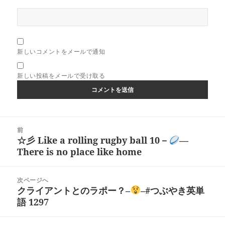
新しいコメントをメールで通知
新しい投稿をメールで受け取る
投
前
稿
☆彡 Like a rolling rugby ball 10－
―
前
ナ
There is no place like home
の
ビ
投
ゲ
稿:
次ページへ
ー
クライアントとのラポー？–
–#つぶやき英単
次
シ
語 1297
の
ョ
投
ン