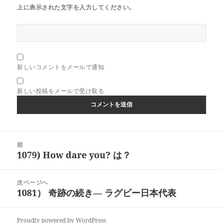
上に表示された文字を入力してください。
新しいコメントをメールで通知
新しい投稿をメールで受け取る
投
前
稿
1079) How dare you? は？
前
ナ
の
ビ
投
次ページへ
ゲ
稿:
1081） 奇跡の続き— ラグビー日本代表
次
ー
の
シ
投
ョ
Proudly powered by WordPress