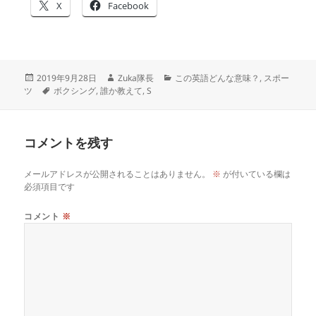
X
Facebook
投
作
カ
2019年9月28日
Zuka隊長
この英語どんな意味？
,
スポー
稿
タ
成
テ
ツ
ボクシング
,
誰か教えて
,
S
日:
グ
者
ゴ
リ
ー
コメントを残す
メールアドレスが公開されることはありません。
※
が付いている欄は
必須項目です
コメント
※