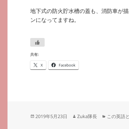
地下式の防火貯水槽の蓋も、消防車が描
ンになってますね。
共有:
X
Facebook
投
作
カ
2019年5月23日
Zuka隊長
この英語
稿
成
テ