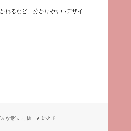
かれるなど、分かりやすいデザイ
タ
どんな意味？
,
物
防火
,
F
グ