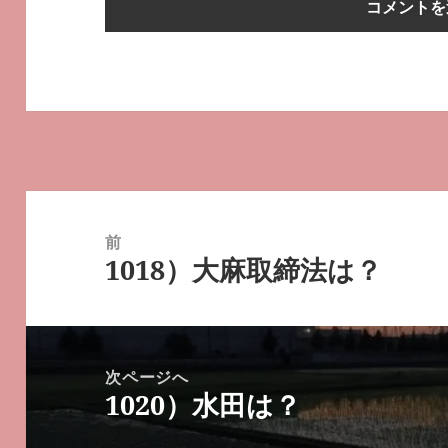
投
稿
前
1018）大麻取締法は？
ナ
前
ビ
の
ゲ
投
ー
稿:
次ページへ
シ
1020）水田は？
次
ョ
の