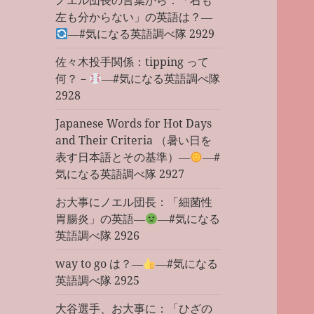
ノエル団長の言葉から：「右も
左も分からない」の英語は？―
―#気になる英語調べ隊 2929
佐々木投手関係：tipping って
何？－
―#気になる英語調べ隊
2928
Japanese Words for Hot Days
and Their Criteria （暑い日を
表す日本語とその基準）―
―#
気になる英語調べ隊 2927
お大事にノエル団長：「細菌性
胃腸炎」の英語―
―#気になる
英語調べ隊 2926
way to go は？―
―#気になる
英語調べ隊 2925
大谷選手、お大事に：「ひざの