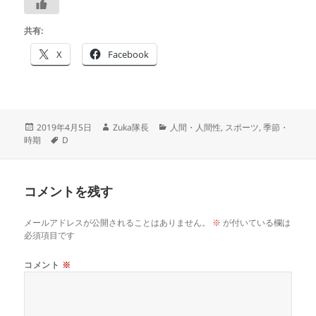
共有:
X
Facebook
投
作
カ
2019年4月5日
Zuka隊長
人間・人間性
,
スポーツ
,
季節・
稿
タ
成
テ
時期
D
日:
グ
者
ゴ
リ
ー
コメントを残す
メールアドレスが公開されることはありません。
※
が付いている欄は
必須項目です
コメント
※