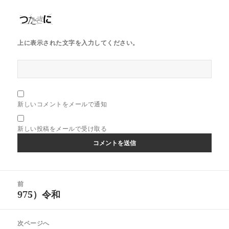
上に表示された文字を入力してください。
新しいコメントをメールで通知
新しい投稿をメールで受け取る
投
前
稿
975）令和
前
ナ
の
ビ
投
次ページへ
ゲ