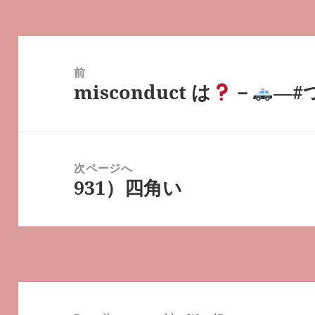
投
稿
前
misconduct は
－
―#
ナ
前
ビ
の
ゲ
投
ー
稿:
次ページへ
シ
931）四角い
次
ョ
の
ン
投
稿: