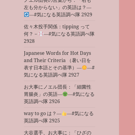
ノエル団長の言葉から：「右も
左も分からない」の英語は？―
―#気になる英語調べ隊 2929
佐々木投手関係：tipping って
何？－
―#気になる英語調べ隊
2928
Japanese Words for Hot Days
and Their Criteria （暑い日を
表す日本語とその基準）―
―#
気になる英語調べ隊 2927
お大事にノエル団長：「細菌性
胃腸炎」の英語―
―#気になる
英語調べ隊 2926
way to go は？―
―#気になる
英語調べ隊 2925
大谷選手、お大事に：「ひざの