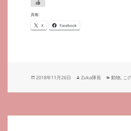
共有:
X
Facebook
投
作
カ
2018年11月26日
Zuka隊長
動物
,
こ
稿
成
テ
日:
者
ゴ
リ
ー