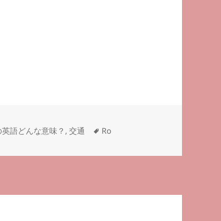
タ
の英語どんな意味？
,
交通
Ro
グ