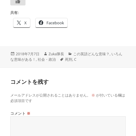
共有:
X
Facebook
投
作
カ
2018年7月7日
Zuka隊長
この英語どんな意味？
,
いろん
稿
成
タ
テ
な意味がある！
,
社会・政治
死刑
,
C
日:
者
グ
ゴ
リ
ー
コメントを残す
メールアドレスが公開されることはありません。
※
が付いている欄は
必須項目です
コメント
※