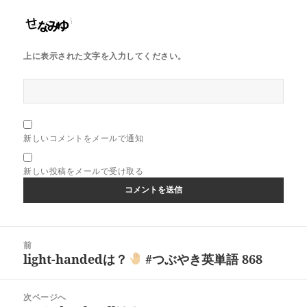
上に表示された文字を入力してください。
新しいコメントをメールで通知
新しい投稿をメールで受け取る
投
前
稿
light-handedは？
#つぶやき英単語 868
前
ナ
の
ビ
投
次ページへ
ゲ