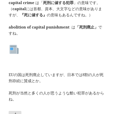
capital crime
は「
死刑に値する犯罪
」の意味です。
（
capital
には首都、資本、大文字などの意味がありま
すが、
『死に値する』
の意味もあるんですね。）
abolition of capital punishment
は
「死刑廃止」
で
すね。
EUの国は死刑廃止していますが、日本では8割の人が死
刑存続に賛成とか。
死刑が当然と多くの人が思うような酷い犯罪があるから
ね。