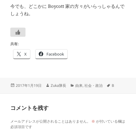
今でも、どこかに Boycott 家の方々がいらっしゃるんで
しょうね。
共有:
X
Facebook
投
作
カ
タ
2017年1月19日
Zuka隊長
由来
,
社会・政治
B
稿
成
テ
グ
日:
者
ゴ
リ
コメントを残す
ー
メールアドレスが公開されることはありません。
※
が付いている欄は
必須項目です