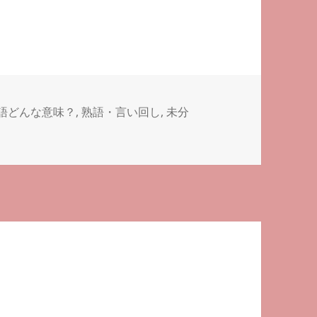
語どんな意味？
,
熟語・言い回し
,
未分