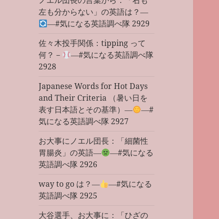
ノエル団長の言葉から：「右も
左も分からない」の英語は？―
―#気になる英語調べ隊 2929
佐々木投手関係：tipping って
何？－
―#気になる英語調べ隊
2928
Japanese Words for Hot Days
and Their Criteria （暑い日を
表す日本語とその基準）―
―#
気になる英語調べ隊 2927
お大事にノエル団長：「細菌性
胃腸炎」の英語―
―#気になる
英語調べ隊 2926
way to go は？―
―#気になる
英語調べ隊 2925
大谷選手、お大事に：「ひざの