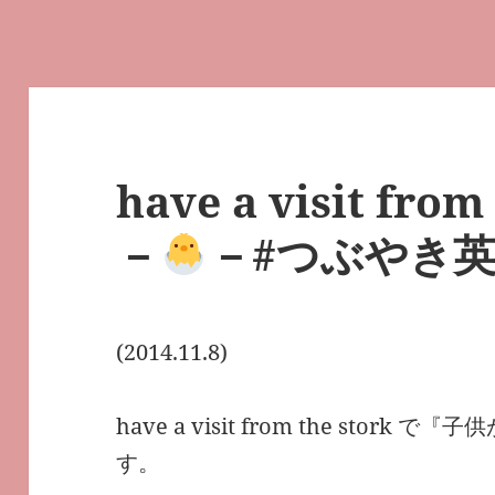
have a visit fro
－
－#つぶやき英単
(2014.11.8)
have a visit from the sto
す。