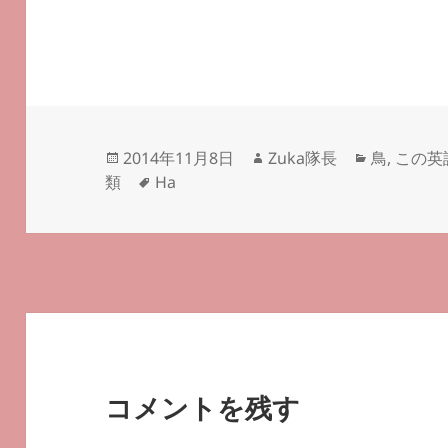
投
作
カ
2014年11月8日
Zuka隊長
鳥
,
この英
稿
タ
成
テ
類
Ha
日:
グ
者
ゴ
リ
ー
コメントを残す