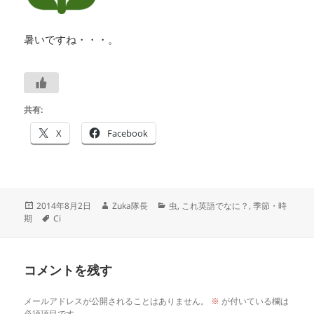
暑いですね・・・。
共有:
X
Facebook
投
作
カ
2014年8月2日
Zuka隊長
虫
,
これ英語でなに？
,
季節・時
稿
タ
成
テ
期
Ci
日:
グ
者
ゴ
リ
ー
コメントを残す
メールアドレスが公開されることはありません。
※
が付いている欄は
必須項目です