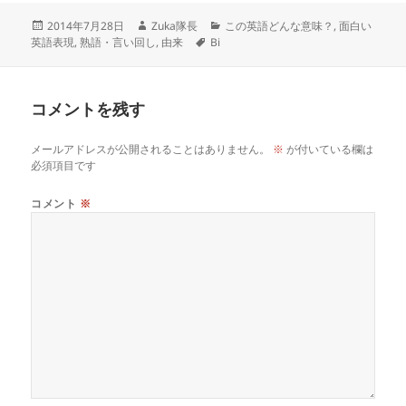
投
作
カ
2014年7月28日
Zuka隊長
この英語どんな意味？
,
面白い
稿
成
タ
テ
英語表現
,
熟語・言い回し
,
由来
Bi
日:
者
グ
ゴ
リ
ー
コメントを残す
メールアドレスが公開されることはありません。
※
が付いている欄は
必須項目です
コメント
※