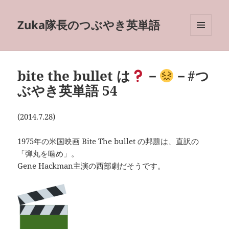
Zuka隊長のつぶやき英単語
メニュ
ーとウ
ィジェ
ット
bite the bullet は
－
－#つ
ぶやき英単語 54
(2014.7.28)
1975年の米国映画 Bite The bullet の邦題は、直訳の
「弾丸を噛め」。
Gene Hackman主演の西部劇だそうです。