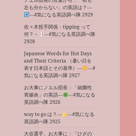
ノエル団長の言葉から：「右も
左も分からない」の英語は？―
―#気になる英語調べ隊 2929
佐々木投手関係：tipping って
何？－
―#気になる英語調べ隊
2928
Japanese Words for Hot Days
and Their Criteria （暑い日を
表す日本語とその基準）―
―#
気になる英語調べ隊 2927
お大事にノエル団長：「細菌性
胃腸炎」の英語―
―#気になる
英語調べ隊 2926
way to go は？―
―#気になる
英語調べ隊 2925
大谷選手、お大事に：「ひざの