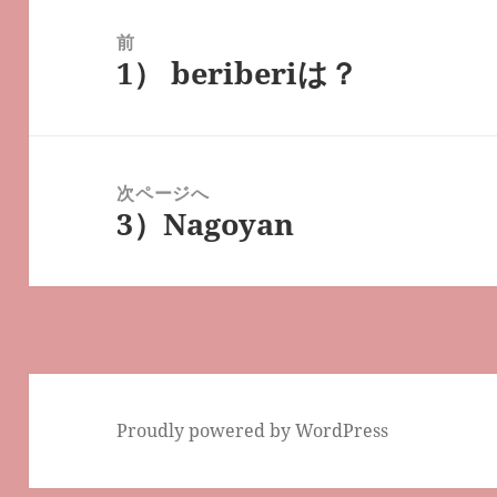
投
稿
前
1） beriberiは？
ナ
前
ビ
の
ゲ
投
ー
稿:
次ページへ
シ
3）Nagoyan
次
ョ
の
ン
投
稿:
Proudly powered by WordPress