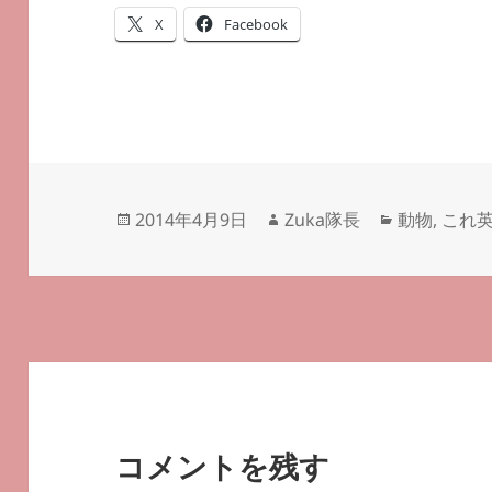
X
Facebook
投
作
カ
2014年4月9日
Zuka隊長
動物
,
これ
稿
成
テ
日:
者
ゴ
リ
ー
コメントを残す