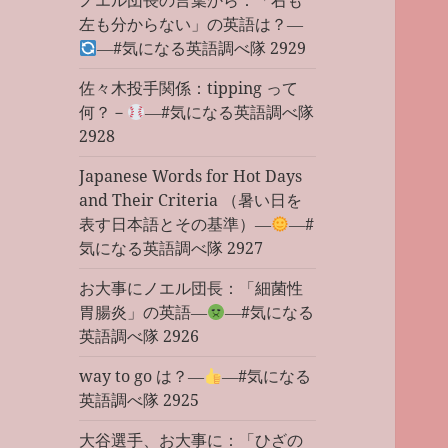
ノエル団長の言葉から：「右も
左も分からない」の英語は？―
―#気になる英語調べ隊 2929
佐々木投手関係：tipping って
何？－
―#気になる英語調べ隊
2928
Japanese Words for Hot Days
and Their Criteria （暑い日を
表す日本語とその基準）―
―#
気になる英語調べ隊 2927
お大事にノエル団長：「細菌性
胃腸炎」の英語―
―#気になる
英語調べ隊 2926
way to go は？―
―#気になる
英語調べ隊 2925
大谷選手、お大事に：「ひざの