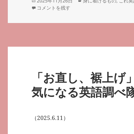
投
カ
2025年11月26日
身に着けるもの
,
これ英
稿
睡眠用のアイマスクの英語―
テ
―#気になる英語
コメントを残す
日:
ゴ
リ
ー
「お直し、裾上げ
気になる英語調べ隊 
（2025.6.11）