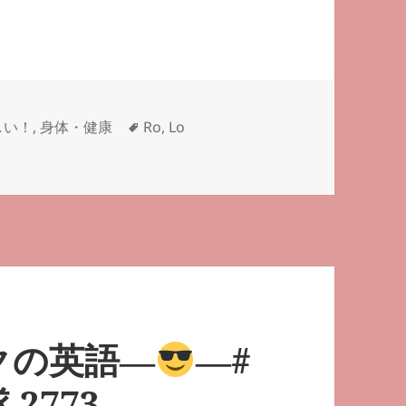
タ
しい！
,
身体・健康
Ro
,
Lo
隊 2854 に
グ
クの英語―
―#
 2773