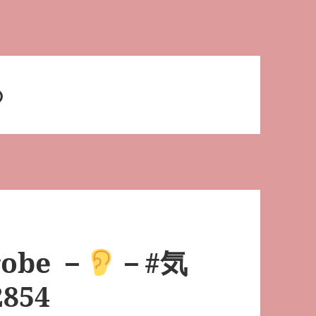
の
obe －
－#気
854