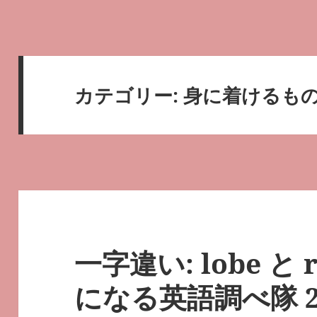
カテゴリー:
身に着けるも
一字違い: lobe と r
になる英語調べ隊 2