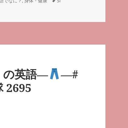
タ
語でなに？
,
身体・健康
Sl
調べ隊 2773 に
グ
」の英語―
―#
2695