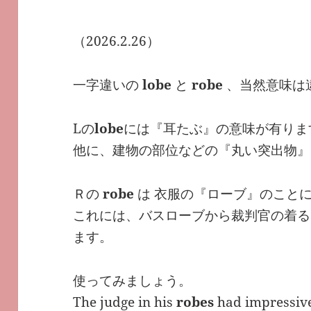
（2026.2.26）
一字違いの
lobe
と
robe
、当然意味は
Lの
lobe
には『耳たぶ』の意味が有ります。
他に、建物の部位などの『丸い突出物』
Ｒの
robe
は 衣服の『ローブ』のこと
これには、バスローブから裁判官の着る
ます。
使ってみましょう。
The judge in his
robes
had impressiv