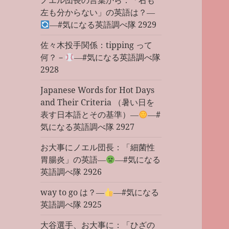
ノエル団長の言葉から：「右も
左も分からない」の英語は？―
―#気になる英語調べ隊 2929
佐々木投手関係：tipping って
何？－
―#気になる英語調べ隊
2928
Japanese Words for Hot Days
and Their Criteria （暑い日を
表す日本語とその基準）―
―#
気になる英語調べ隊 2927
お大事にノエル団長：「細菌性
胃腸炎」の英語―
―#気になる
英語調べ隊 2926
way to go は？―
―#気になる
英語調べ隊 2925
大谷選手、お大事に：「ひざの