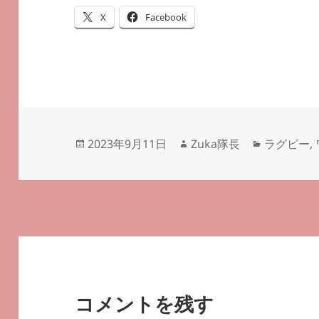
X
Facebook
投
作
カ
2023年9月11日
Zuka隊長
ラグビー
,
稿
成
テ
日:
者
ゴ
リ
ー
コメントを残す