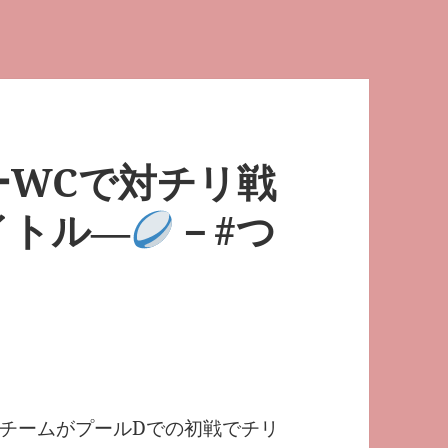
ーWCで対チリ戦
イトル―
－#つ
チームがプールDでの初戦でチリ