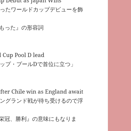
p Debut as Japan Wins
ったワールドカップデビューを飾
こもった』の形容詞
d Cup Pool D lead
ップ・プールDで首位に立つ」
fter Chile win as England await
ングランド戦が待ち受けるので浮
誉、栄冠、勝利』の意味にもなりま