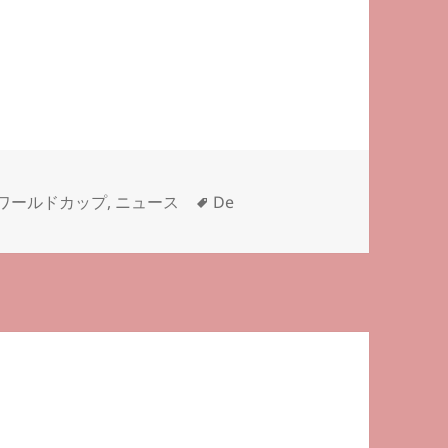
タ
ワールドカップ
,
ニュース
De
グ