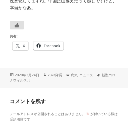
況悪化してますね。中国は山越えたって感じですけど、
本当かなあ。
共有:
X
Facebook
投
作
カ
タ
2020年3月24日
Zuka隊長
病気
,
ニュース
新型コロ
稿
成
テ
グ
ナウィルス
,
L
日:
者
ゴ
リ
ー
コメントを残す
メールアドレスが公開されることはありません。
※
が付いている欄は
必須項目です