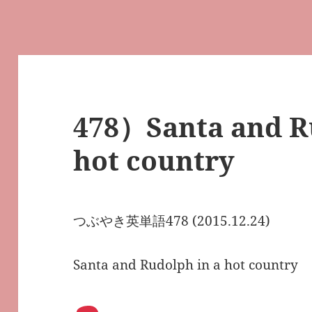
478）Santa and R
hot country
つぶやき英単語478 (2015.12.24)
Santa and Rudolph in a hot country