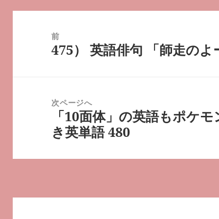
投
稿
前
475） 英語俳句 「師走の
ナ
前
ビ
の
ゲ
投
ー
稿:
次ページへ
シ
「10面体」の英語もポケモ
次
ョ
き英単語 480
の
ン
投
稿: