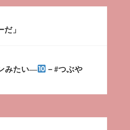
よーだ」
ンみたい―
－#つぶや