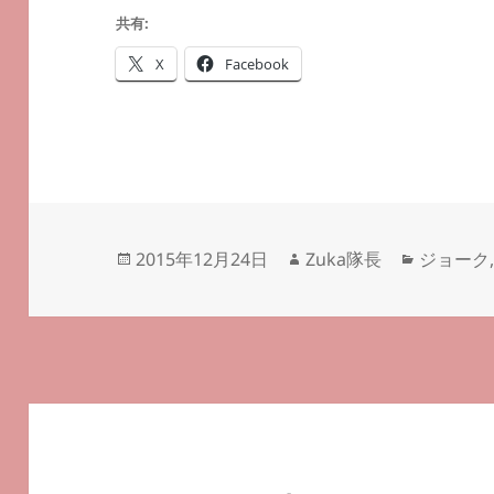
共有:
X
Facebook
投
作
カ
2015年12月24日
Zuka隊長
ジョーク
稿
成
テ
日:
者
ゴ
リ
ー