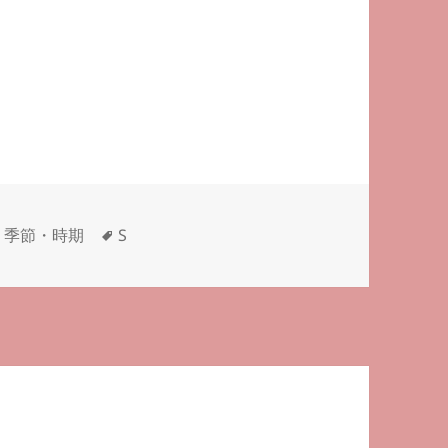
タ
,
季節・時期
S
グ