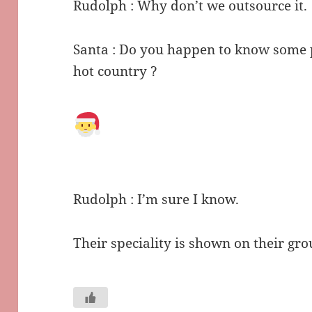
Rudolph : Why don’t we outsource it.
Santa : Do you happen to know some p
hot country ?
Rudolph : I’m sure I know.
Their speciality is shown on their gr