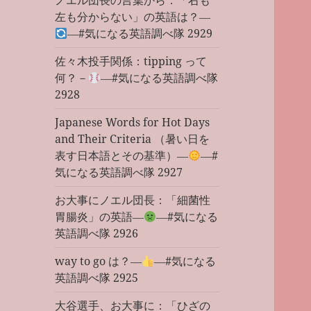
ノエル団長の言葉から：「右も
左も分からない」の英語は？―
―#気になる英語調べ隊 2929
佐々木投手関係：tipping って
何？－
―#気になる英語調べ隊
2928
Japanese Words for Hot Days
and Their Criteria （暑い日を
表す日本語とその基準）―
―#
気になる英語調べ隊 2927
お大事にノエル団長：「細菌性
胃腸炎」の英語―
―#気になる
英語調べ隊 2926
way to go は？―
―#気になる
英語調べ隊 2925
大谷選手、お大事に：「ひざの